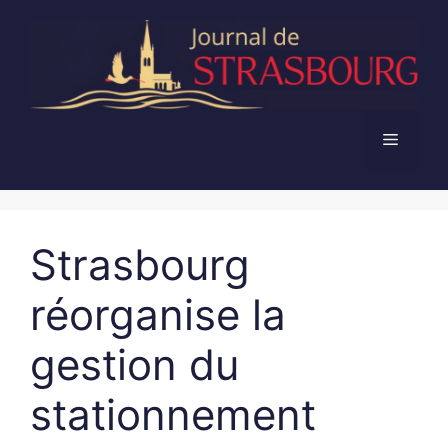
Aller
au
contenu
Menu
Strasbourg
réorganise la
gestion du
stationnement