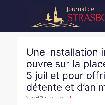
Aller
au
contenu
Une installation
ouvre sur la pla
5 juillet pour off
détente et d’anim
30 juillet 2025
par
Joseph G.