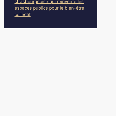
strasbourgeoise qui réinvente les
espaces publics pour le bien-être
collectif