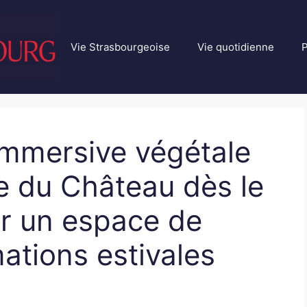
Vie Strasbourgeoise
Vie quotidienne
P
 immersive végétale
ce du Château dès le
rir un espace de
ations estivales