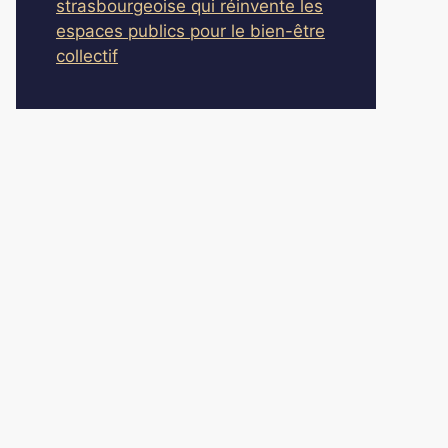
strasbourgeoise qui réinvente les
espaces publics pour le bien-être
collectif