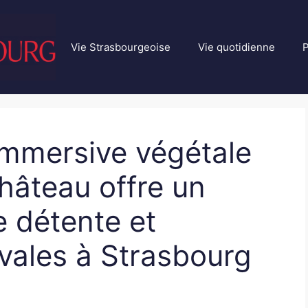
Vie Strasbourgeoise
Vie quotidienne
P
 immersive végétale
Château offre un
 détente et
ivales à Strasbourg