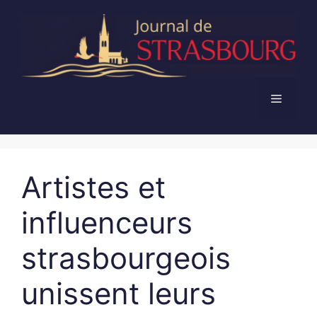
Aller
au
contenu
Menu
Artistes et
influenceurs
strasbourgeois
unissent leurs