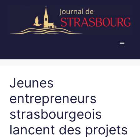
Aller
au
contenu
Menu
Jeunes
entrepreneurs
strasbourgeois
lancent des projets