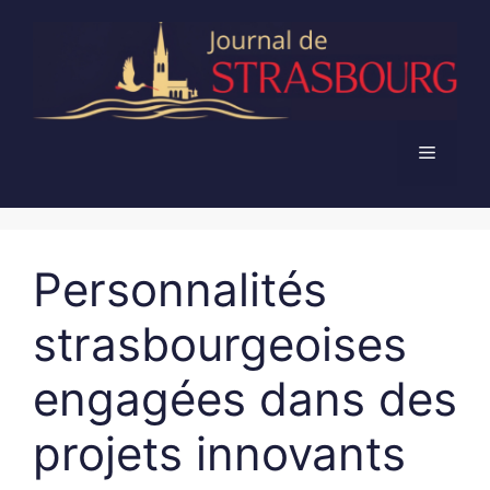
Aller
au
contenu
Menu
Personnalités
strasbourgeoises
engagées dans des
projets innovants