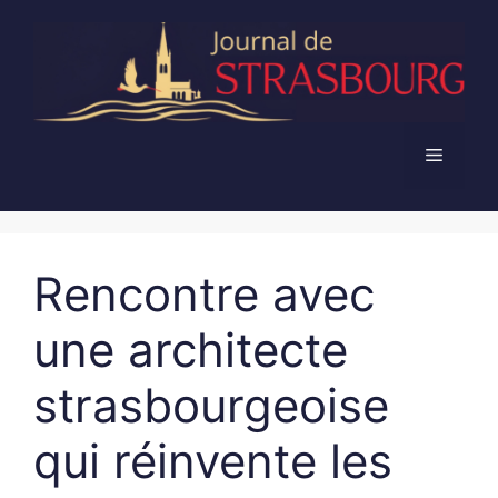
Aller
au
contenu
Menu
Rencontre avec
une architecte
strasbourgeoise
qui réinvente les