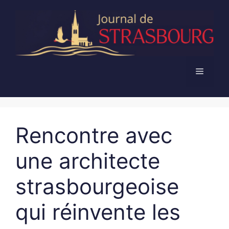
Aller
au
contenu
Menu
Rencontre avec
une architecte
strasbourgeoise
qui réinvente les