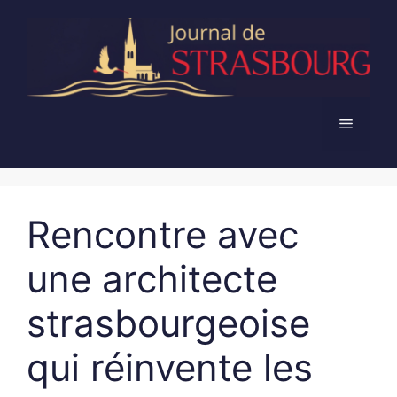
Aller
au
contenu
Menu
Rencontre avec
une architecte
strasbourgeoise
qui réinvente les