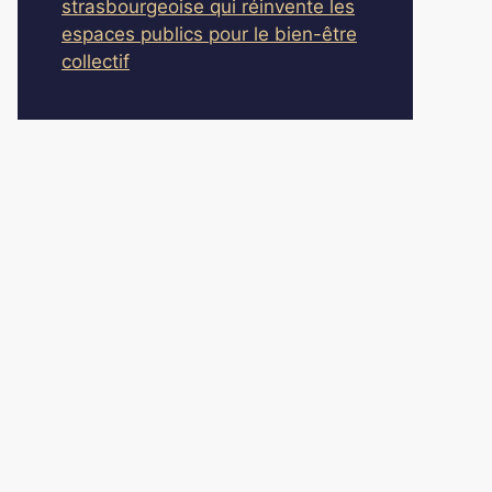
strasbourgeoise qui réinvente les
espaces publics pour le bien-être
collectif