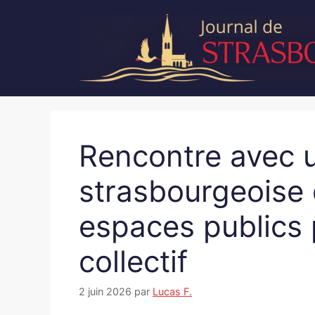
Aller
au
contenu
Rencontre avec u
strasbourgeoise 
espaces publics 
collectif
2 juin 2026
par
Lucas F.