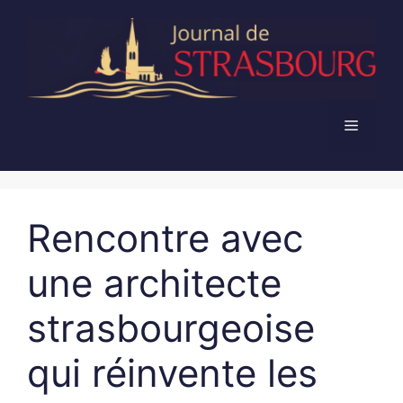
Aller
au
contenu
Menu
Rencontre avec
une architecte
strasbourgeoise
qui réinvente les