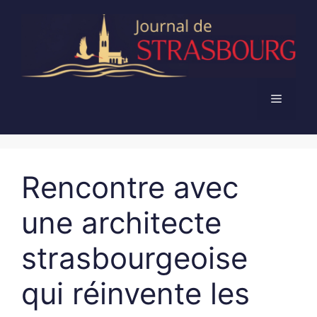
Aller
au
contenu
Menu
Rencontre avec
une architecte
strasbourgeoise
qui réinvente les