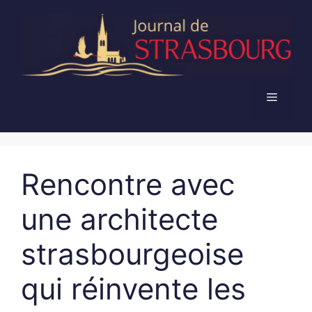
Aller
au
contenu
Menu
Rencontre avec
une architecte
strasbourgeoise
qui réinvente les