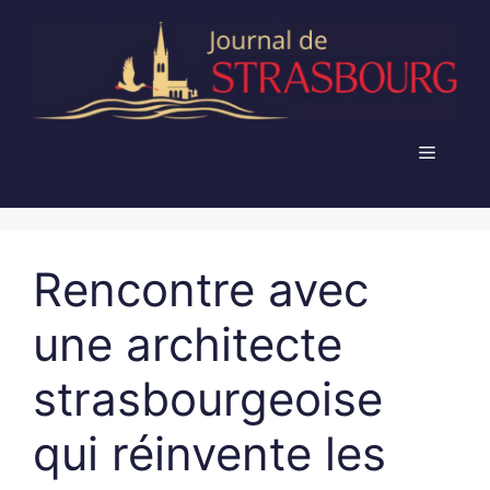
Aller
au
contenu
Menu
Rencontre avec
une architecte
strasbourgeoise
qui réinvente les