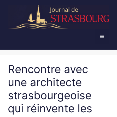
Aller
au
contenu
Menu
Rencontre avec
une architecte
strasbourgeoise
qui réinvente les