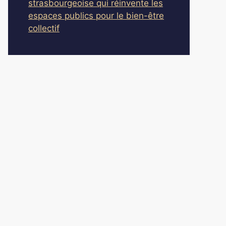
strasbourgeoise qui réinvente les
espaces publics pour le bien-être
collectif