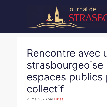
Aller
au
contenu
Rencontre avec u
strasbourgeoise 
espaces publics 
collectif
21 mai 2026
par
Lucas F.