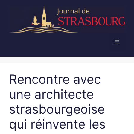
Aller
au
contenu
Menu
Rencontre avec
une architecte
strasbourgeoise
qui réinvente les