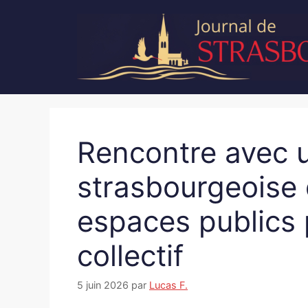
Aller
au
contenu
Rencontre avec u
strasbourgeoise 
espaces publics 
collectif
5 juin 2026
par
Lucas F.