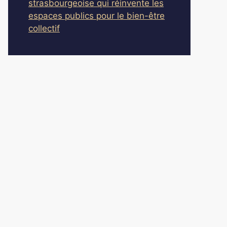
strasbourgeoise qui réinvente les
espaces publics pour le bien-être
collectif