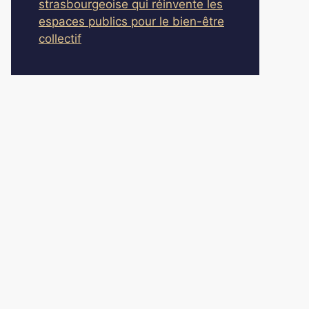
strasbourgeoise qui réinvente les
espaces publics pour le bien-être
collectif