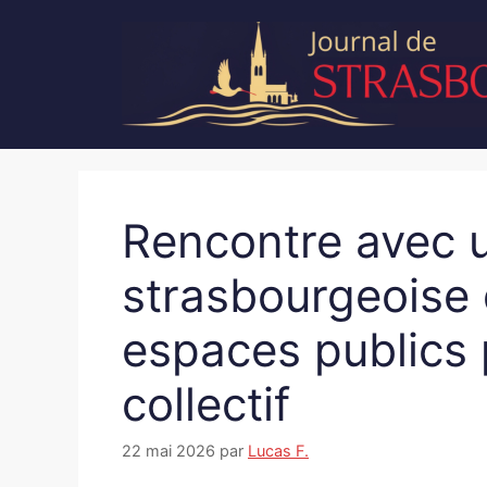
Aller
au
contenu
Rencontre avec u
strasbourgeoise 
espaces publics 
collectif
22 mai 2026
par
Lucas F.