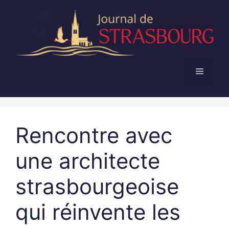
Aller
au
contenu
Menu
Rencontre avec
une architecte
strasbourgeoise
qui réinvente les