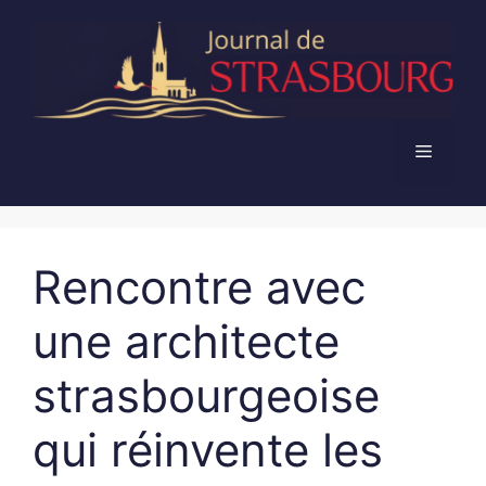
Aller
au
contenu
Menu
Rencontre avec
une architecte
strasbourgeoise
qui réinvente les