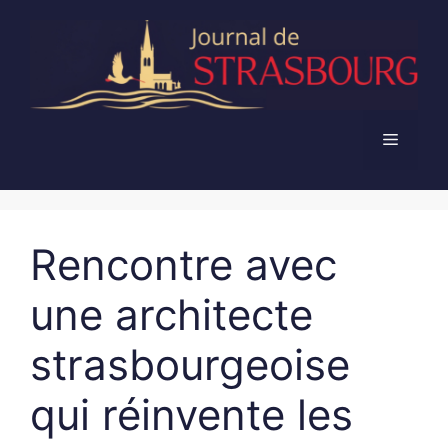
Aller
au
contenu
Menu
Rencontre avec
une architecte
strasbourgeoise
qui réinvente les