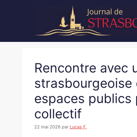
Aller
au
contenu
Rencontre avec u
strasbourgeoise 
espaces publics 
collectif
22 mai 2026
par
Lucas F.