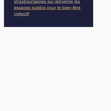
strasbourgeoise qui réinvente les
espaces publics pour le bien-être
collectif