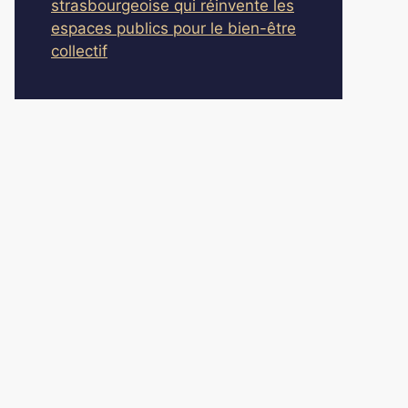
strasbourgeoise qui réinvente les
espaces publics pour le bien-être
collectif