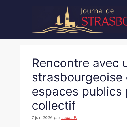
Aller
au
contenu
Rencontre avec u
strasbourgeoise 
espaces publics 
collectif
7 juin 2026
par
Lucas F.