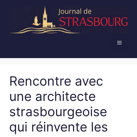
Aller
au
contenu
Menu
Rencontre avec
une architecte
strasbourgeoise
qui réinvente les