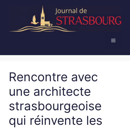
Aller
au
contenu
Menu
Rencontre avec
une architecte
strasbourgeoise
qui réinvente les