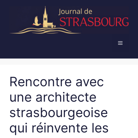
Aller
au
contenu
Menu
Rencontre avec
une architecte
strasbourgeoise
qui réinvente les