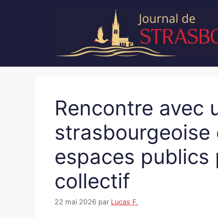
Aller
au
contenu
Rencontre avec u
strasbourgeoise 
espaces publics 
collectif
22 mai 2026
par
Lucas F.