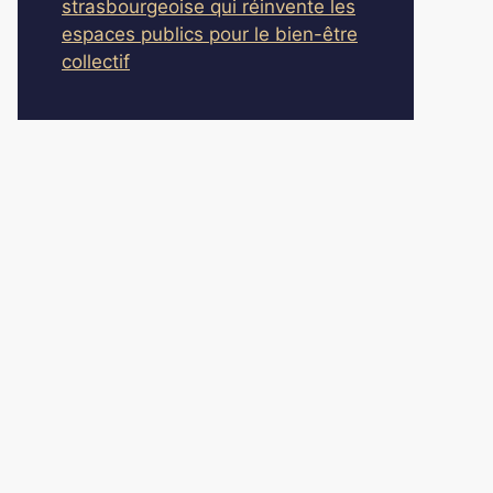
strasbourgeoise qui réinvente les
espaces publics pour le bien-être
collectif