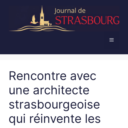
Aller
au
contenu
Menu
Rencontre avec
une architecte
strasbourgeoise
qui réinvente les