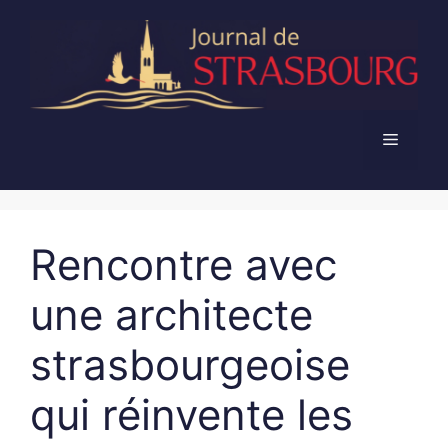
Aller
au
contenu
Menu
Rencontre avec
une architecte
strasbourgeoise
qui réinvente les