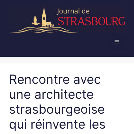
Aller
au
contenu
Menu
Rencontre avec
une architecte
strasbourgeoise
qui réinvente les