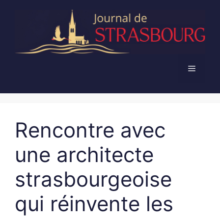
Aller
au
contenu
Menu
Rencontre avec
une architecte
strasbourgeoise
qui réinvente les