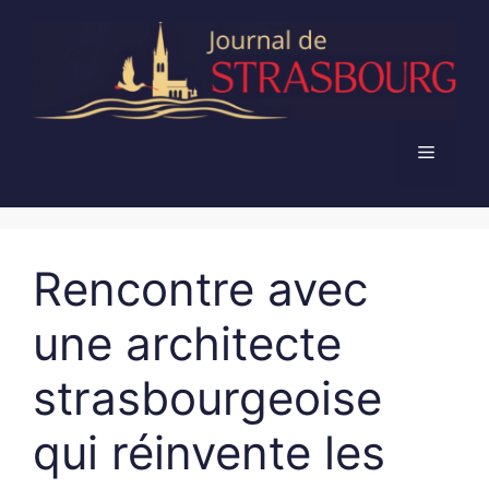
Aller
au
contenu
Menu
Rencontre avec
une architecte
strasbourgeoise
qui réinvente les