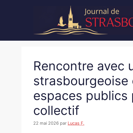
Aller
au
contenu
Rencontre avec u
strasbourgeoise 
espaces publics 
collectif
22 mai 2026
par
Lucas F.