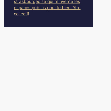
strasbourgeoise qui réinvente les
espaces publics pour le bien-être
collectif