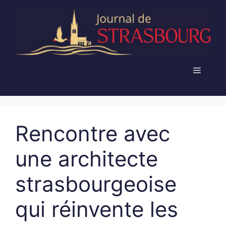
Aller
au
contenu
Menu
Rencontre avec
une architecte
strasbourgeoise
qui réinvente les