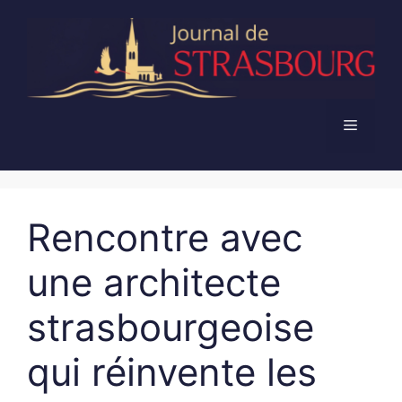
Aller
au
contenu
Menu
Rencontre avec
une architecte
strasbourgeoise
qui réinvente les