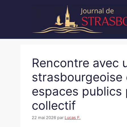
Aller
au
contenu
Rencontre avec u
strasbourgeoise 
espaces publics 
collectif
22 mai 2026
par
Lucas F.