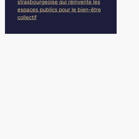
strasbourgeoise qui réinvente les
espaces publics pour le bien-être
collectif