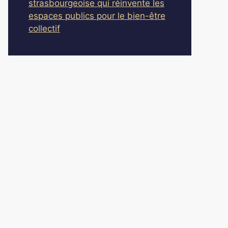
strasbourgeoise qui réinvente les
espaces publics pour le bien-être
collectif