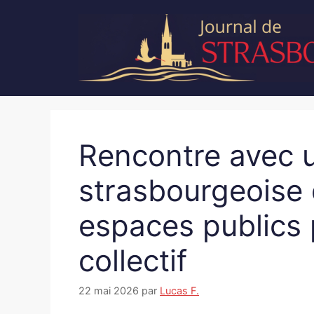
Aller
au
contenu
Rencontre avec u
strasbourgeoise 
espaces publics 
collectif
22 mai 2026
par
Lucas F.