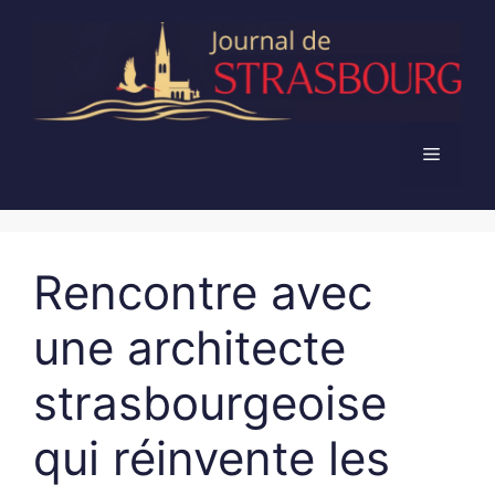
Aller
au
contenu
Menu
Rencontre avec
une architecte
strasbourgeoise
qui réinvente les