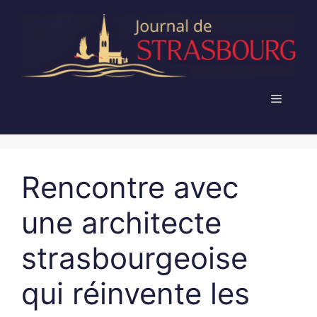
Aller
au
contenu
Menu
Rencontre avec
une architecte
strasbourgeoise
qui réinvente les