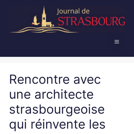
Aller
au
contenu
Menu
Rencontre avec
une architecte
strasbourgeoise
qui réinvente les