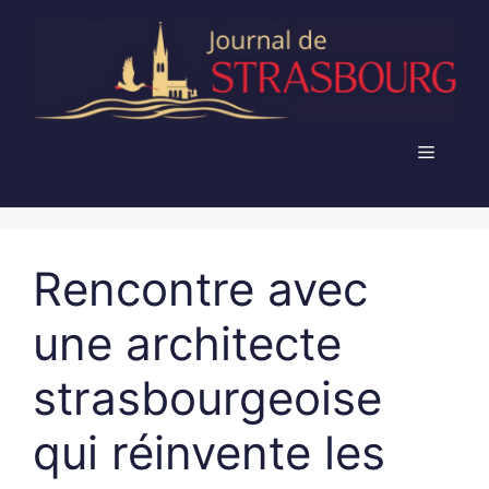
Aller
au
contenu
Menu
Rencontre avec
une architecte
strasbourgeoise
qui réinvente les