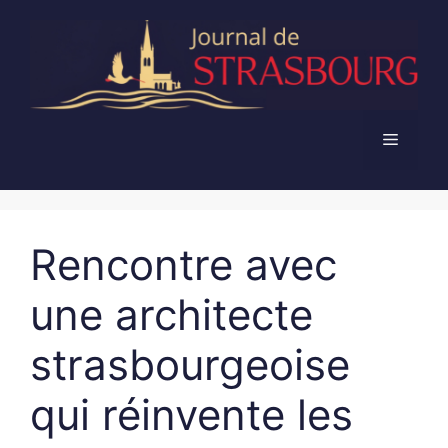
Aller
au
contenu
Menu
Rencontre avec
une architecte
strasbourgeoise
qui réinvente les