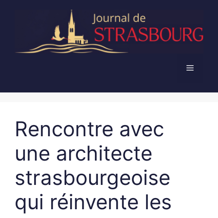
Aller
au
contenu
Menu
Rencontre avec
une architecte
strasbourgeoise
qui réinvente les