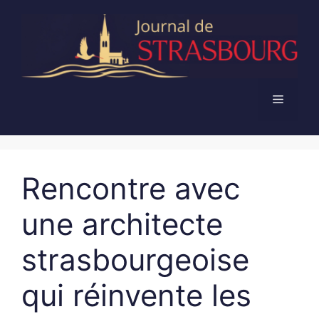
Aller
au
contenu
Menu
Rencontre avec
une architecte
strasbourgeoise
qui réinvente les