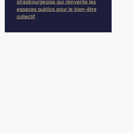
strasbourgeoise qui réinvente les
espaces publics pour le bien-être
collectif