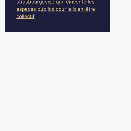
strasbourgeoise qui réinvente les
espaces publics pour le bien-être
collectif