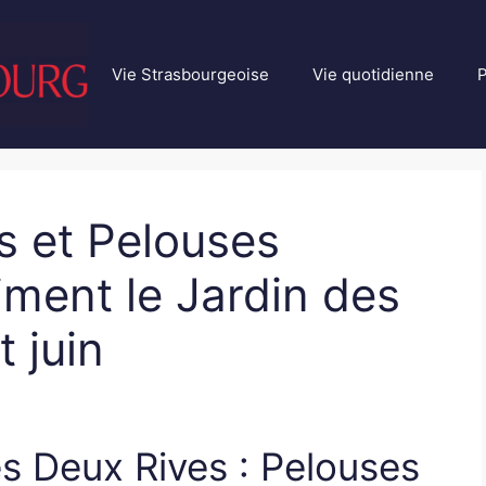
Vie Strasbourgeoise
Vie quotidienne
P
s et Pelouses
iment le Jardin des
 juin
es Deux Rives : Pelouses