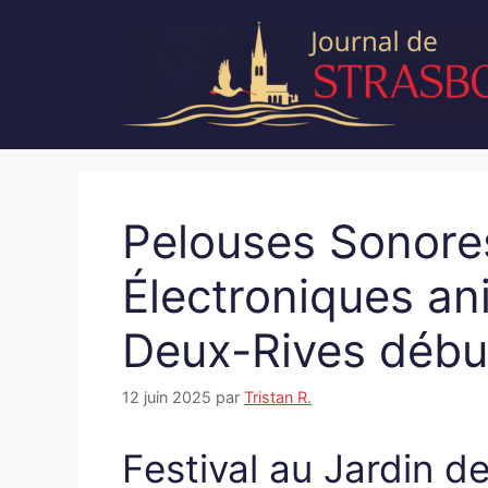
Aller
au
contenu
Pelouses Sonore
Électroniques an
Deux-Rives début
12 juin 2025
par
Tristan R.
Festival au Jardin d