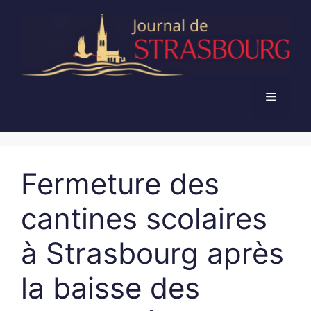
Aller
au
contenu
Menu
Fermeture des
cantines scolaires
à Strasbourg après
la baisse des