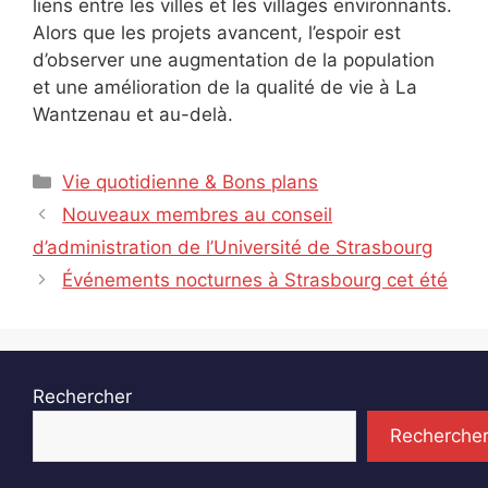
liens entre les villes et les villages environnants.
Alors que les projets avancent, l’espoir est
d’observer une augmentation de la population
et une amélioration de la qualité de vie à La
Wantzenau et au-delà.
Catégories
Vie quotidienne & Bons plans
Nouveaux membres au conseil
d’administration de l’Université de Strasbourg
Événements nocturnes à Strasbourg cet été
Rechercher
Recherche