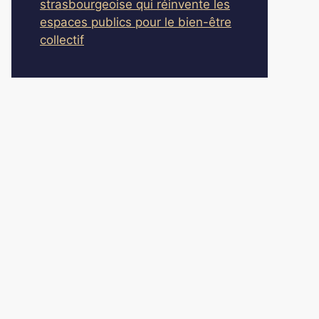
strasbourgeoise qui réinvente les
espaces publics pour le bien-être
collectif